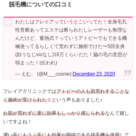
脱毛機についての口コミ
わたしはフレイアっていうとこいってた！全身毛孔
性苔癬あってエステは断られたしレーザーも無理な
んだけど、蓄熱式？っていうアトピーでもできる機
械使ってるらしくて荒れずに施術でけた〜5回全身
(顔うなじvioなし)16万くらいだた！脇の毛の意思が
弱まった！(伝われ)
— えむ。 (@M___cosme)
December 23, 2020
フレイアクリニックでは
アトピーの人も肌荒れすることな
く施術が受けられた！
という声もありました♪
お肌が荒れずに更に効果もしっかり感じられる
なんて嬉し
いですよね！
濃い毛にもうぶ毛にも効果が期待できる脱毛機を使用
して