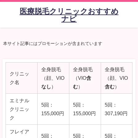
医療脱毛クリニックおすすめ
ナビ
本サイト記事にはプロモーションが含まれています
全身脱毛
全身脱毛
全身脱毛
クリニッ
（顔、VIO
（VIO
含
（顔、VIO
ク名
なし
）
む
）
含む
）
エミナル
5回：
5回：
5回：
クリニッ
155,000円
155,000
円
307,190円
ク
フレイア
5回：
5回：
5回：